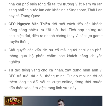
nhà cái phổ biến rộng rãi tại thị trường Việt Nam và lan
sang những nước lân cận khác như Singapore, Thái Lan
hay cả Trung Quốc.
CEO Nguyễn Văn Thiên
đổi mới cách tiếp cận khách
hàng bằng nhiều ưu đãi siêu hời. Tích hợp những trò
chơi hiện đại, diễn ra nhanh chóng thay vì các tựa game
truyền thống.
Giải quyết các vấn đề, sự cố mà người chơi gặp phải
thông qua bộ phận chăm sóc khách hàng chuyên
nghiệp.
Tự tạo tiếng vang cho cá nhân, xây dựng hình ảnh vị
CEO trẻ tuổi tài giỏi, thông minh. Từ đó mọi người có
thêm lòng tin đối với cá cược online, đồng thời muốn
dấn thân vào làm việc trong lĩnh vực này.