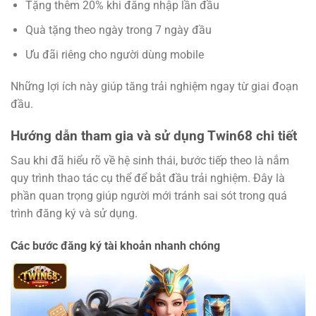
Tặng thêm 20% khi đăng nhập lần đầu
Quà tặng theo ngày trong 7 ngày đầu
Ưu đãi riêng cho người dùng mobile
Những lợi ích này giúp tăng trải nghiệm ngay từ giai đoạn
đầu.
Hướng dẫn tham gia và sử dụng Twin68 chi tiết
Sau khi đã hiểu rõ về hệ sinh thái, bước tiếp theo là nắm
quy trình thao tác cụ thể để bắt đầu trải nghiệm. Đây là
phần quan trọng giúp người mới tránh sai sót trong quá
trình đăng ký và sử dụng.
Các bước đăng ký tài khoản nhanh chóng