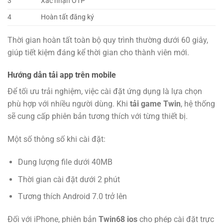
3
Xác nhận OTP
4
Hoàn tất đăng ký
Thời gian hoàn tất toàn bộ quy trình thường dưới 60 giây,
giúp tiết kiệm đáng kể thời gian cho thành viên mới.
Hướng dẫn tải app trên mobile
Để tối ưu trải nghiệm, việc cài đặt ứng dụng là lựa chọn
phù hợp với nhiều người dùng. Khi
tải game Twin
, hệ thống
sẽ cung cấp phiên bản tương thích với từng thiết bị.
Một số thông số khi cài đặt:
Dung lượng file dưới 40MB
Thời gian cài đặt dưới 2 phút
Tương thích Android 7.0 trở lên
Đối với iPhone, phiên bản
Twin68 ios
cho phép cài đặt trực