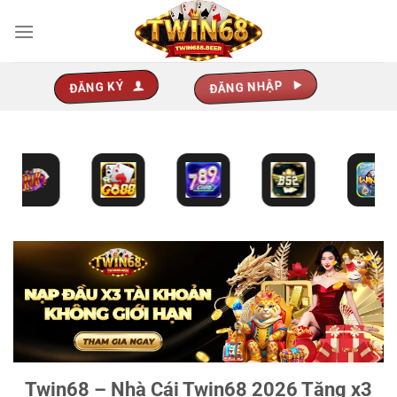
Bỏ
qua
nội
dung
ĐĂNG NHẬP
ĐĂNG KÝ
Twin68 – Nhà Cái Twin68 2026 Tặng x3