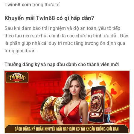
Twin68.com
trong thực tế.
Khuyến mãi Twin68 có gì hấp dẫn?
Sau khi đảm bảo trải nghiệm và độ an toàn, yếu tố tiếp
theo tạo nên sức hút chính là các chương trình ưu đãi. Đây
là phần giúp nhà cái duy trì mức tăng trưởng ổn định qua
từng giai đoạn.
Thưởng đăng ký và nạp đầu dành cho thành viên mới