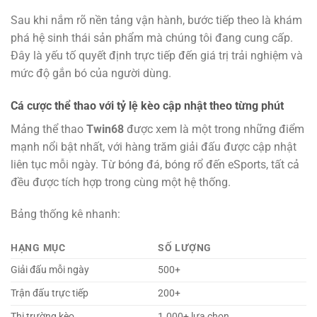
Sau khi nắm rõ nền tảng vận hành, bước tiếp theo là khám
phá hệ sinh thái sản phẩm mà chúng tôi đang cung cấp.
Đây là yếu tố quyết định trực tiếp đến giá trị trải nghiệm và
mức độ gắn bó của người dùng.
Cá cược thể thao với tỷ lệ kèo cập nhật theo từng phút
Mảng thể thao
Twin68
được xem là một trong những điểm
mạnh nổi bật nhất, với hàng trăm giải đấu được cập nhật
liên tục mỗi ngày. Từ bóng đá, bóng rổ đến eSports, tất cả
đều được tích hợp trong cùng một hệ thống.
Bảng thống kê nhanh:
HẠNG MỤC
SỐ LƯỢNG
Giải đấu mỗi ngày
500+
Trận đấu trực tiếp
200+
Thị trường kèo
1.000+ lựa chọn