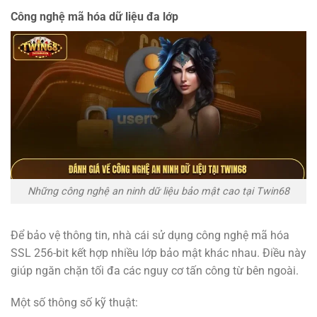
Công nghệ mã hóa dữ liệu đa lớp
Những công nghệ an ninh dữ liệu bảo mật cao tại Twin68
Để bảo vệ thông tin, nhà cái sử dụng công nghệ mã hóa
SSL 256-bit kết hợp nhiều lớp bảo mật khác nhau. Điều này
giúp ngăn chặn tối đa các nguy cơ tấn công từ bên ngoài.
Một số thông số kỹ thuật: