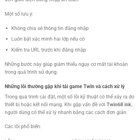
Một số lưu ý:
Không chia sẻ thông tin đăng nhập
Luôn bật xác minh hai lớp nếu có
Kiểm tra URL trước khi đăng nhập
Những bước này giúp giảm thiểu nguy cơ mất tài khoản
trong quá trình sử dụng.
Những lỗi thường gặp khi tải game Twin và cách xử lý
Trong quá trình cài đặt, một số lỗi kỹ thuật có thể xảy ra do
thiết bị hoặc kết nối mạng. Khi gặp vấn đề với
Twin68 ink
,
người dùng có thể xử lý nhanh bằng các cách đơn giản.
Các lỗi phổ biến: