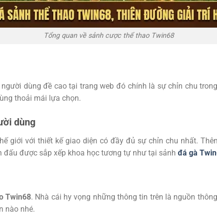
Tổng quan về sảnh cược thể thao Twin68
người dùng đề cao tại trang web đó chính là sự chỉn chu trong
dùng thoải mái lựa chọn.
gười dùng
t thế giới với thiết kế giao diện có đầy đủ sự chỉn chu nhất. 
n đấu được sắp xếp khoa học tương tự như tại sảnh
đá gà Twi
ao Twin68
. Nhà cái hy vọng những thông tin trên là nguồn thôn
n nào nhé.