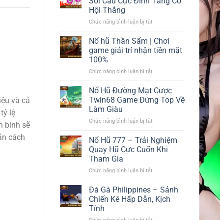
Soi Cầu Cực Đỉnh Tăng Cơ
Nam
Thưởng
Hội Thắng
–
Lớn
Chức năng bình luận bị tắt
ở
Mẹo
Xổ
Soi
Số
Cầu
Nổ hũ Thần Sấm | Chơi
Miền
Cực
game giải trí nhận tiền mặt
Nam
Đỉnh
100%
–
Tăng
Chức năng bình luận bị tắt
ở
Mẹo
Cơ
Nổ
Soi
Hội
hũ
Cầu
Nổ Hũ Đường Mạt Cược
Thắng
Thần
Cực
Twin68 Game Đứng Top Về
iệu và cả
Sấm
Đỉnh
Làm Giàu
tỷ lệ
|
Tăng
Chức năng bình luận bị tắt
ở
Chơi
Cơ
n binh sẽ
Nổ
game
Hội
ẫn cách
Hũ
giải
Nổ Hũ 777 – Trải Nghiệm
Thắng
Đường
trí
Quay Hũ Cực Cuốn Khi
Mạt
nhận
Tham Gia
Cược
tiền
Chức năng bình luận bị tắt
ở
Twin68
mặt
Nổ
Game
100%
Hũ
Đứng
Đá Gà Philippines – Sảnh
777
Top
Chiến Kê Hấp Dẫn, Kịch
–
Về
Tính
Trải
Làm