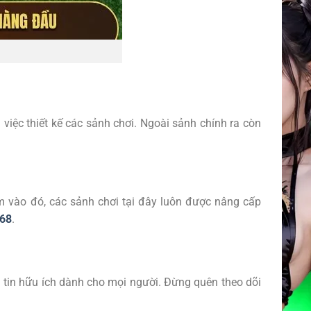
 việc thiết kế các sảnh chơi. Ngoài sảnh chính ra còn
Thêm vào đó, các sảnh chơi tại đây luôn được nâng cấp
n68
.
g tin hữu ích dành cho mọi người. Đừng quên theo dõi