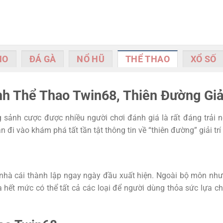
NO
ĐÁ GÀ
NỔ HŨ
THỂ THAO
XỔ SỐ
h Thể Thao Twin68, Thiên Đường Giải
sảnh cược được nhiều người chơi đánh giá là rất đáng trải n
 đi vào khám phá tất tần tật thông tin về “thiên đường” giải trí
hà cái thành lập ngay ngày đầu xuất hiện. Ngoài bộ môn như tà
hết mức có thể tất cả các loại để người dùng thỏa sức lựa ch