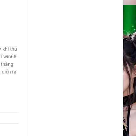
Thắng
Số
Dễ
1
Dàng
Cho
Newbie
 khi thu
g Twin68.
 thắng
 diễn ra