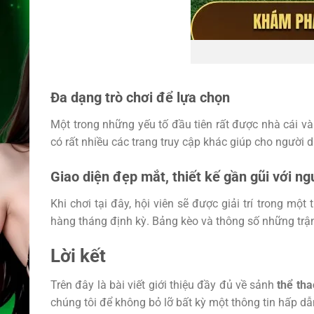
Đa dạng trò chơi để lựa chọn
Một trong những yếu tố đầu tiên rất được nhà cái và 
có rất nhiều các trang truy cập khác giúp cho người 
Giao diện đẹp mắt, thiết kế gần gũi với n
Khi chơi tại đây, hội viên sẽ được giải trí trong mộ
hàng tháng định kỳ. Bảng kèo và thông số những trậ
Lời kết
Trên đây là bài viết giới thiệu đầy đủ về sảnh
thể th
chúng tôi để không bỏ lỡ bất kỳ một thông tin hấp dẫ