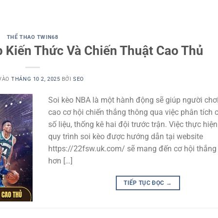
THỂ THAO TWIN68
 Kiến Thức Và Chiến Thuật Cao Thủ
VÀO
THÁNG 10 2, 2025
BỞI
SEO
Soi kèo NBA là một hành động sẽ giúp người chơ
cao cơ hội chiến thắng thông qua việc phân tích ch
số liệu, thống kê hai đội trước trận. Việc thực hiệ
quy trình soi kèo được hướng dẫn tại website
https://22fsw.uk.com/ sẽ mang đến cơ hội thắng 
hơn […]
TIẾP TỤC ĐỌC
→