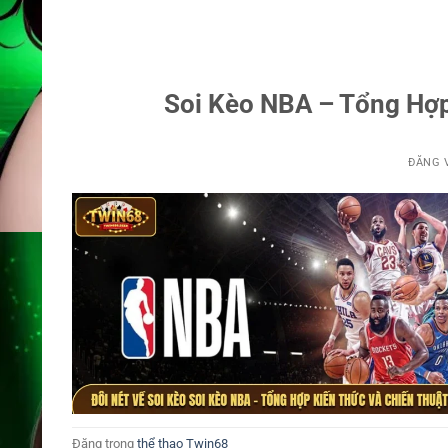
Soi Kèo NBA – Tổng Hợp
ĐĂNG 
Đăng trong
thể thao Twin68