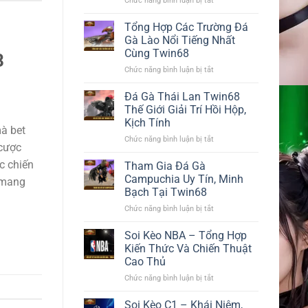
Chức năng bình luận bị tắt
ở
Nghiệm
Giàu
Đá
Quay
Gà
Hũ
Tổng Hợp Các Trường Đá
Philippines
Cực
Gà Lào Nổi Tiếng Nhất
–
Cuốn
Cùng Twin68
8
Sảnh
Khi
Chức năng bình luận bị tắt
ở
Chiến
Tham
Tổng
Kê
Gia
Hợp
Hấp
Đá Gà Thái Lan Twin68
Các
Dẫn,
Thế Giới Giải Trí Hồi Hộp,
Trường
Kịch
Kịch Tính
Đá
mà bet
Tính
Chức năng bình luận bị tắt
ở
Gà
 cược
Đá
Lào
Gà
c chiến
Nổi
Tham Gia Đá Gà
Thái
Tiếng
Campuchia Uy Tín, Minh
, mang
Lan
Nhất
Bạch Tại Twin68
Twin68
Cùng
Chức năng bình luận bị tắt
ở
Thế
Twin68
Tham
Giới
Gia
Giải
Soi Kèo NBA – Tổng Hợp
Đá
Trí
Kiến Thức Và Chiến Thuật
Gà
Hồi
Cao Thủ
Campuchia
Hộp,
Chức năng bình luận bị tắt
ở
Uy
Kịch
Soi
Tín,
Tính
Kèo
Minh
Soi Kèo C1 – Khái Niệm,