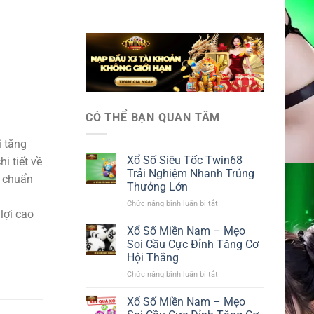
CÓ THỂ BẠN QUAN TÂM
i tăng
Xổ Số Siêu Tốc Twin68
i tiết về
Trải Nghiệm Nhanh Trúng
n chuẩn
Thưởng Lớn
Chức năng bình luận bị tắt
ở
lợi cao
Xổ
Số
Xổ Số Miền Nam – Mẹo
Siêu
Soi Cầu Cực Đỉnh Tăng Cơ
Tốc
Hội Thắng
Twin68
Chức năng bình luận bị tắt
ở
Trải
Xổ
Nghiệm
Số
Nhanh
Xổ Số Miền Nam – Mẹo
Miền
Trúng