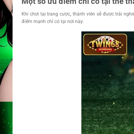
Một số ưu điểm chỉ có tại thể t
Khi chơi tại trang cược
,
thành viên sẽ được trải ngh
điểm mạnh chỉ có tại nơi này.