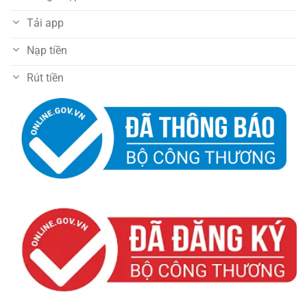
Tải app
Nạp tiền
Rút tiền