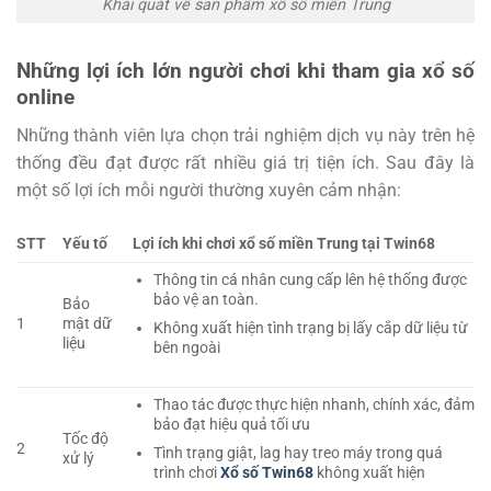
Khái quát về sản phẩm xổ số miền Trung
Những lợi ích lớn người chơi khi tham gia xổ số
online
Những thành viên lựa chọn trải nghiệm dịch vụ này trên hệ
thống đều đạt được rất nhiều giá trị tiện ích. Sau đây là
một số lợi ích mỗi người thường xuyên cảm nhận:
STT
Yếu tố
Lợi ích khi chơi xổ số miền Trung tại Twin68
Thông tin cá nhân cung cấp lên hệ thống được
bảo vệ an toàn.
Bảo
1
mật dữ
Không xuất hiện tình trạng bị lấy cắp dữ liệu từ
liệu
bên ngoài
Thao tác được thực hiện nhanh, chính xác, đảm
bảo đạt hiệu quả tối ưu
Tốc độ
2
Tình trạng giật, lag hay treo máy trong quá
xử lý
trình chơi
Xổ số Twin68
không xuất hiện