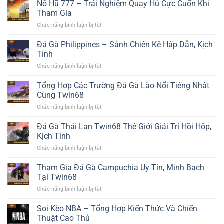
Hũ
Nổ Hũ 777 – Trải Nghiệm Quay Hũ Cực Cuốn Khi
game
Cơ
Đường
giải
Tham Gia
Hội
Mạt
trí
Thắng
Chức năng bình luận bị tắt
ở
Cược
nhận
Nổ
Twin68
tiền
Hũ
Đá Gà Philippines – Sảnh Chiến Kê Hấp Dẫn, Kịch
Game
mặt
777
Đứng
Tính
100%
–
Top
Chức năng bình luận bị tắt
ở
Trải
Về
Đá
Nghiệm
Làm
Gà
Tổng Hợp Các Trường Đá Gà Lào Nổi Tiếng Nhất
Quay
Giàu
Philippines
Hũ
Cùng Twin68
–
Cực
Chức năng bình luận bị tắt
ở
Sảnh
Cuốn
Tổng
Chiến
Khi
Hợp
Đá Gà Thái Lan Twin68 Thế Giới Giải Trí Hồi Hộp,
Kê
Tham
Các
Hấp
Kịch Tính
Gia
Trường
Dẫn,
Chức năng bình luận bị tắt
ở
Đá
Kịch
Đá
Gà
Tính
Gà
Tham Gia Đá Gà Campuchia Uy Tín, Minh Bạch
Lào
Thái
Nổi
Tại Twin68
Lan
Tiếng
Chức năng bình luận bị tắt
ở
Twin68
Nhất
Tham
Thế
Cùng
Gia
Soi Kèo NBA – Tổng Hợp Kiến Thức Và Chiến
Giới
Twin68
Đá
Giải
Thuật Cao Thủ
Gà