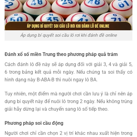
Áp dụng bí quyết soi cầu lô rơi khi đánh đề online
Đánh xổ số miền Trung theo phương pháp quả trám
Cách đánh lô đề này sẽ áp dụng đối với giải 3, 4 và giải 5,
6 trong bảng kết quả mỗi ngày. Nếu chúng ta soi thấy có
hình dạng này B-ABA-B thì nuôi ngay lô BA.
Tuy nhiên, một điểm mà người chơi cần lưu ý là chỉ nên áp
dụng bí quyết này để nuôi lô trong 2 ngày. Nếu không trúng
giải hãy dừng lại và chuyển sang lô số tiếp theo.
Phương pháp soi cầu động
Người chơi chỉ cần chọn 2 vị trí khác nhau xuất hiện trong