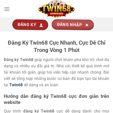
Bỏ
qua
nội
dung
ĐĂNG NHẬP
ĐĂNG KÝ
Đăng Ký Twin68 Cực Nhanh, Cực Dễ Chỉ
Trong Vòng 1 Phút
Đăng ký Twin68
giúp người chơi khám phá kho trò chơi đa
dạng và nhiều ưu đãi giá trị. Nhà cái thiết kế quá trình mở
tài khoản tối giản, giúp hội viên tiếp cận nhanh chóng. Bài
viết sẽ tổng hợp những bước cơ bản để bạn tạo tài khoản
tại
Twin68
dễ dàng và an toàn.
Hướng dẫn đăng ký Twin68 cực đơn giản trên
website
Quy trình
đăng ký Twin68
cực dễ dàng dành cho mọi