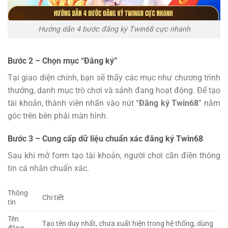
Hướng dẫn 4 bước đăng ký Twin68 cực nhanh
Bước 2 – Chọn mục “Đăng ký”
Tại giao diện chính, bạn sẽ thấy các mục như chương trình
thưởng, danh mục trò chơi và sảnh đang hoạt động. Để tạo
tài khoản, thành viên nhấn vào nút “
Đăng ký Twin68
” nằm
góc trên bên phải màn hình.
Bước 3 – Cung cấp dữ liệu chuẩn xác đăng ký Twin68
Sau khi mở form tạo tài khoản, người chơi cần điền thông
tin cá nhân chuẩn xác.
Thông
Chi tiết
tin
Tên
Tạo tên duy nhất, chưa xuất hiện trong hệ thống, dùng