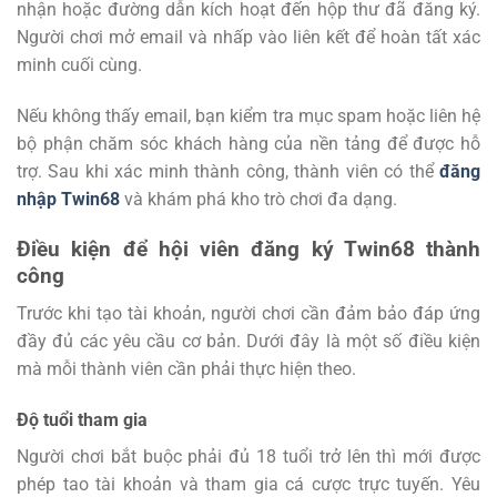
nhận hoặc đường dẫn kích hoạt đến hộp thư đã đăng ký.
Người chơi mở email và nhấp vào liên kết để hoàn tất xác
minh cuối cùng.
Nếu không thấy email, bạn kiểm tra mục spam hoặc liên hệ
bộ phận chăm sóc khách hàng của nền tảng để được hỗ
trợ. Sau khi xác minh thành công, thành viên có thể
đăng
nhập Twin68
và khám phá kho trò chơi đa dạng.
Điều kiện để hội viên đăng ký Twin68 thành
công
Trước khi tạo tài khoản, người chơi cần đảm bảo đáp ứng
đầy đủ các yêu cầu cơ bản. Dưới đây là một số điều kiện
mà mỗi thành viên cần phải thực hiện theo.
Độ tuổi tham gia
Người chơi bắt buộc phải đủ 18 tuổi trở lên thì mới được
phép tao tài khoản và tham gia cá cược trực tuyến. Yêu