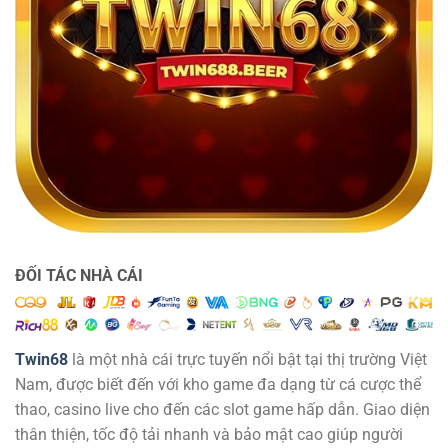
ĐỐI TÁC NHÀ CÁI
Twin68
là một nhà cái trực tuyến nổi bật tại thị trường Việt
Nam, được biết đến với kho game đa dạng từ cá cược thể
thao, casino live cho đến các slot game hấp dẫn. Giao diện
thân thiện, tốc độ tải nhanh và bảo mật cao giúp người